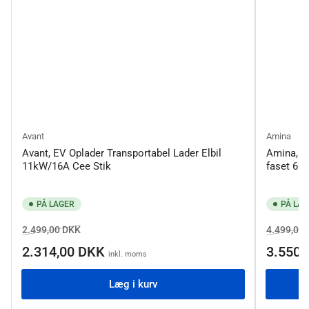
Avant
Amina
Avant, EV Oplader Transportabel Lader Elbil
Amina, E
11kW/16A Cee Stik
faset 6 M
PÅ LAGER
PÅ LAG
Normalpris
Salgspris
Normalpr
2.499,00 DKK
4.499,00
2.314,00 DKK
3.550
inkl. moms
Læg i kurv