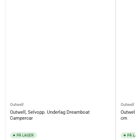
Outwell
Outwell
Outwell, Selvopp. Underlag Dreamboat
Outwell, 
Campercar
cm
PÅ LAGER
PÅ LAG