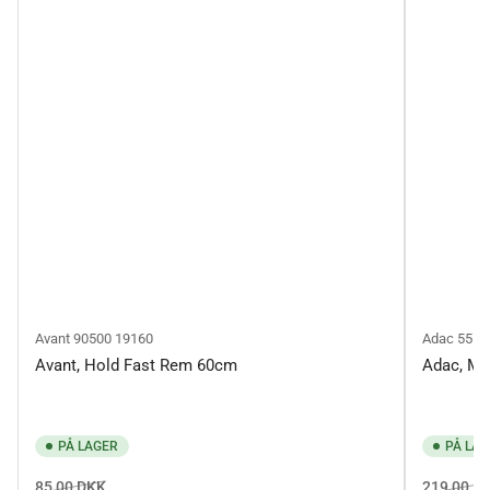
Avant
90500 19160
Adac
55 1
Avant, Hold Fast Rem 60cm
Adac, Mi
PÅ LAGER
PÅ LAG
Normalpris
Salgspris
Normalpr
85,00 DKK
219,00 D