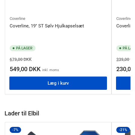
Coverline
Coverline
Coverline, 19" ST Sølv Hjulkapselsæt
Coverlin
PÅ LAGER
PÅ LAG
Normalpris
Salgspris
Normalpr
679,00 DKK
339,00 D
549,00 DKK
230,0
inkl. moms
Læg i kurv
Lader til Elbil
-7%
-21%