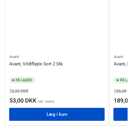
Avant
Avant
Avant, Vildtfløjte Sort 2 Stk.
Avant, R
PÅ LAGER
PÅ LAG
Normalpris
Salgspris
Normalpr
70,00 DKK
199,00 D
53,00 DKK
189,0
inkl. moms
Læg i kurv