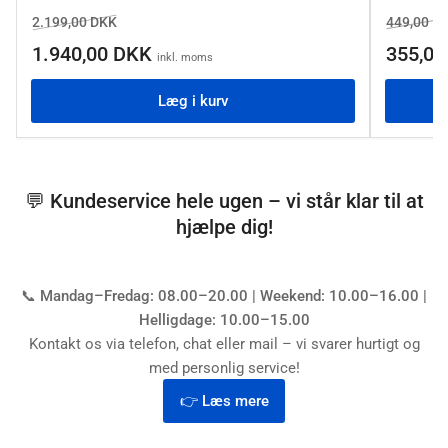
Normalpris
Salgspris
Normalpr
2.199,00 DKK
449,00 D
1.940,00 DKK
355,0
inkl. moms
Læg i kurv
💬 Kundeservice hele ugen – vi står klar til at
hjælpe dig!
📞
Mandag–Fredag: 08.00–20.00 | Weekend: 10.00–16.00 |
Helligdage: 10.00–15.00
Kontakt os via telefon, chat eller mail – vi svarer hurtigt og
med personlig service!
👉 Læs mere