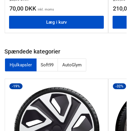
70,00 DKK
210,0
inkl. moms
Læg i kurv
Spændede kategorier
Hjulkapsler
Soft99
AutoGlym
-19%
-32%