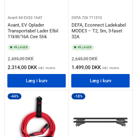
Avant
44 EV32-16AT
DEFA
726 711310
Avant, EV Oplader
DEFA, Econnect Ladekabel
Transportabel Lader Elbil
MODE3 – T2, 5m, 3-faset
11kW/16A Cee Stik
32A
PÅ LAGER
PÅ LAGER
Normalpris
Salgspris
Normalpris
Salgspris
2.499,00 DKK
2.649,00 DKK
2.314,00 DKK
1.499,00 DKK
inkl. moms
inkl. moms
Læg i kurv
Læg i kurv
-44%
-18%