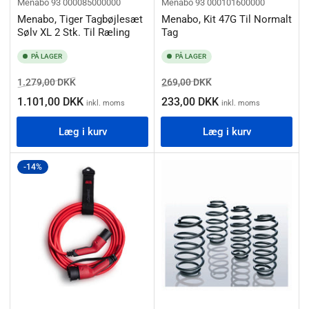
Menabo
93 000085000000
Menabo
93 000101600000
Menabo, Tiger Tagbøjlesæt
Menabo, Kit 47G Til Normalt
Sølv XL 2 Stk. Til Ræling
Tag
PÅ LAGER
PÅ LAGER
Normalpris
Salgspris
Normalpris
Salgspris
1.279,00 DKK
269,00 DKK
1.101,00 DKK
233,00 DKK
inkl. moms
inkl. moms
Læg i kurv
Læg i kurv
-14%