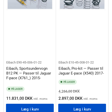
Eibach
E90-45-006-01-22
Eibach
E10-45-008-01-22
Eibach, Sportsundervogn
Eibach, Pro-kit — Passer til
B12 PK — Passer til Jaguar
Jaguar E-pace (X540) 2017-
F-pace (X761_) 2015-
PÅ LAGER
PÅ LAGER
Normalpris
Salgspris
4.266,00 DKK
Normalpris
11.831,00 DKK
2.897,00 DKK
inkl. moms
inkl. moms
Læg i kurv
Læg i kurv