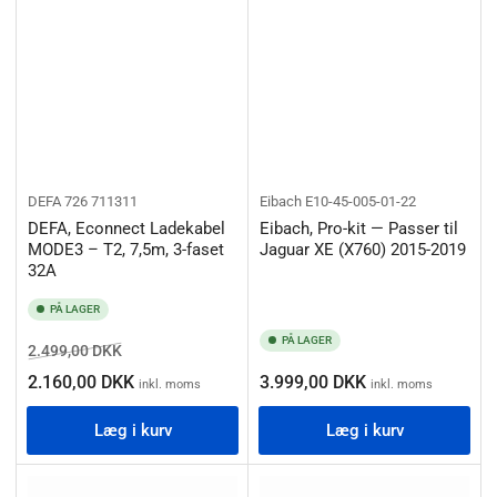
DEFA
726 711311
Eibach
E10-45-005-01-22
DEFA, Econnect Ladekabel
Eibach, Pro-kit — Passer til
MODE3 – T2, 7,5m, 3-faset
Jaguar XE (X760) 2015-2019
32A
PÅ LAGER
PÅ LAGER
Normalpris
Salgspris
2.499,00 DKK
Normalpris
2.160,00 DKK
3.999,00 DKK
inkl. moms
inkl. moms
Læg i kurv
Læg i kurv