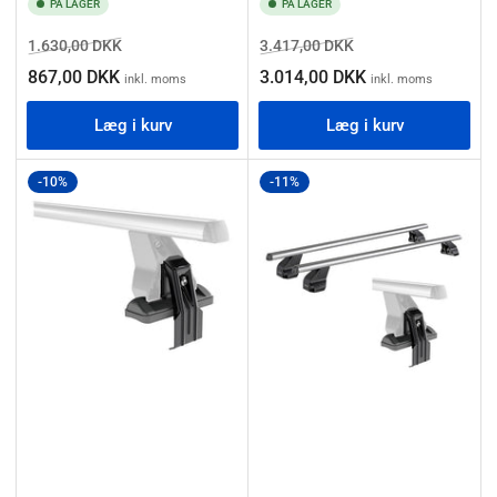
PÅ LAGER
PÅ LAGER
Normalpris
Salgspris
Normalpris
Salgspris
1.630,00 DKK
3.417,00 DKK
867,00 DKK
3.014,00 DKK
inkl. moms
inkl. moms
Læg i kurv
Læg i kurv
-10%
-11%