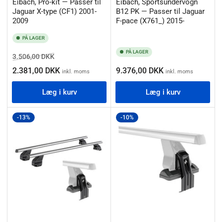
Eibach, Pro-kit — Passer til
Eibach, Sportsundervogn
Jaguar X-type (CF1) 2001-
B12 PK — Passer til Jaguar
2009
F-pace (X761_) 2015-
PÅ LAGER
PÅ LAGER
Normalpris
Salgspris
3.506,00 DKK
Normalpris
2.381,00 DKK
9.376,00 DKK
inkl. moms
inkl. moms
Læg i kurv
Læg i kurv
-13%
-10%