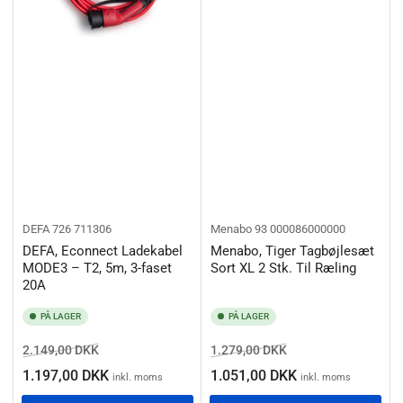
DEFA
726 711306
Menabo
93 000086000000
DEFA, Econnect Ladekabel
Menabo, Tiger Tagbøjlesæt
MODE3 – T2, 5m, 3-faset
Sort XL 2 Stk. Til Ræling
20A
PÅ LAGER
PÅ LAGER
Normalpris
Salgspris
Normalpris
Salgspris
2.149,00 DKK
1.279,00 DKK
1.197,00 DKK
1.051,00 DKK
inkl. moms
inkl. moms