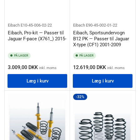
Eibach
E10-45-006-02-22
Eibach
E90-45-002-01-22
Eibach, Pro-kit — Passer til
Eibach, Sportsundervogn
Jaguar F-pace (X761_) 2015-
B12 PK — Passer til Jaguar
X-type (CF1) 2001-2009
PÅ LAGER
PÅ LAGER
Normalpris
Normalpris
3.009,00 DKK
12.619,00 DKK
inkl. moms
inkl. moms
Læg i kurv
Læg i kurv
-32%