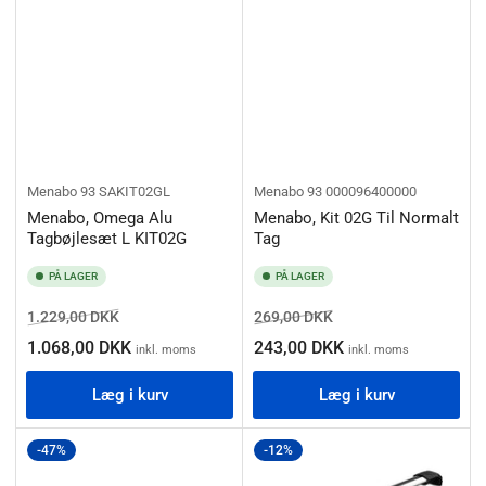
Menabo
93 SAKIT02GL
Menabo
93 000096400000
Menabo, Omega Alu
Menabo, Kit 02G Til Normalt
Tagbøjlesæt L KIT02G
Tag
PÅ LAGER
PÅ LAGER
Normalpris
Salgspris
Normalpris
Salgspris
1.229,00 DKK
269,00 DKK
1.068,00 DKK
243,00 DKK
inkl. moms
inkl. moms
Læg i kurv
Læg i kurv
-47%
-12%