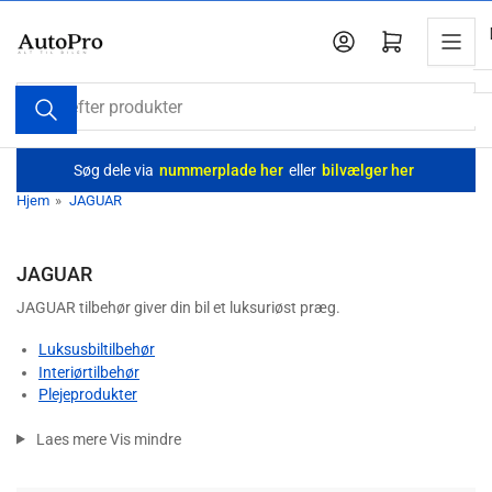
Spring
til
Log ind
Åbn mini-indkøbskurv
indholdet
Søg
efter
produkter
Søg dele via
nummerplade her
eller
bilvælger her
Hjem
»
JAGUAR
JAGUAR
JAGUAR tilbehør giver din bil et luksuriøst præg.
Luksusbiltilbehør
Interiørtilbehør
Plejeprodukter
Laes mere
Vis mindre