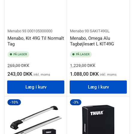
Menabo
93 000105300000
Menabo
93 SAKIT49GL
Menabo, Kit 49G Til Normalt
Menabo, Omega Alu
Tag
Tagbøjlesæt L KIT49G
PÅ LAGER
PÅ LAGER
Normalpris
Salgspris
Normalpris
Salgspris
269,00 DKK
1.229,00 DKK
243,00 DKK
1.088,00 DKK
inkl. moms
inkl. moms
Læg i kurv
Læg i kurv
-10%
-3%