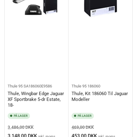
Thule
95 SA186060E9586
Thule
95 186060
Thule, Wingbar Edge Jaguar
Thule, Kit 186060 Til Jaguar
XF Sportbrake 5-dr Estate,
Modeller
18-
PÅ LAGER
PÅ LAGER
Normalpris
Salgspris
Normalpris
Salgspris
3.486,00 DKK
469,00 DKK
3.148,00 DKK
453,00 DKK
inkl. moms
inkl. moms