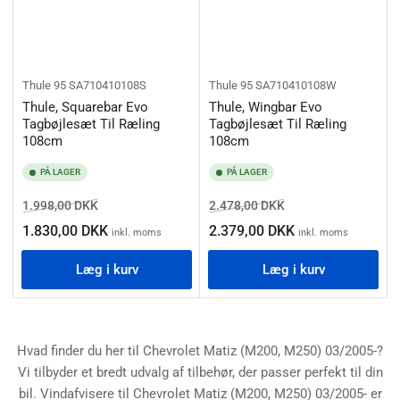
Thule
95 SA710410108S
Thule
95 SA710410108W
Thule, Squarebar Evo
Thule, Wingbar Evo
Tagbøjlesæt Til Ræling
Tagbøjlesæt Til Ræling
108cm
108cm
PÅ LAGER
PÅ LAGER
Normalpris
Salgspris
Normalpris
Salgspris
1.998,00 DKK
2.478,00 DKK
1.830,00 DKK
2.379,00 DKK
inkl. moms
inkl. moms
Læg i kurv
Læg i kurv
Hvad finder du her til Chevrolet Matiz (M200, M250) 03/2005-?
Vi tilbyder et bredt udvalg af tilbehør, der passer perfekt til din
bil. Vindafvisere til Chevrolet Matiz (M200, M250) 03/2005- er