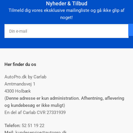
Nyheder & Tilbud
Tilmeld dig vores eksklusive mailingliste og gå ikke glip af
noget!
Din
e-
mail
Her finder du os
AutoPro.dk by Carlab
Amtmandsvej 1
4300 Holbæk
(
Denne adresse er kun administration. Afhentning, aflevering
og kundebesøg er ikke muligt
)
En del af Carlab CVR 27331939
Telefon:
52 51 19 22
Mail
: kundeservice@autopro.dk