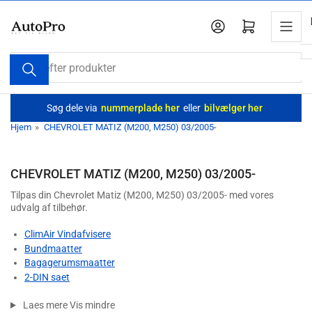
Spring
til
Log ind
Åbn mini-indkøbskurv
indholdet
Søg
efter
produkter
Søg dele via
nummerplade her
eller
bilvælger her
Hjem
»
CHEVROLET MATIZ (M200, M250) 03/2005-
CHEVROLET MATIZ (M200, M250) 03/2005-
Tilpas din Chevrolet Matiz (M200, M250) 03/2005- med vores
udvalg af tilbehør.
ClimAir Vindafvisere
Bundmaatter
Bagagerumsmaatter
2-DIN saet
Laes mere
Vis mindre