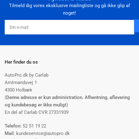
Tilmeld dig vores eksklusive mailingliste og gå ikke glip af
noget!
Din
e-
mail
Her finder du os
AutoPro.dk by Carlab
Amtmandsvej 1
4300 Holbæk
(
Denne adresse er kun administration. Afhentning, aflevering
og kundebesøg er ikke muligt
)
En del af Carlab CVR 27331939
Telefon:
52 51 19 22
Mail
: kundeservice@autopro.dk