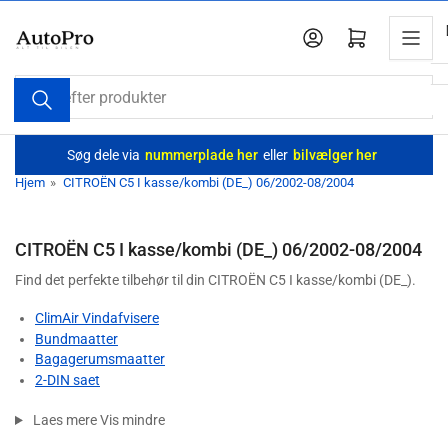
Spring
til
Log ind
Åbn mini-indkøbskurv
indholdet
Søg
efter
produkter
Søg dele via
nummerplade her
eller
bilvælger her
Hjem
»
CITROËN C5 I kasse/kombi (DE_) 06/2002-08/2004
CITROËN C5 I kasse/kombi (DE_) 06/2002-08/2004
Find det perfekte tilbehør til din CITROËN C5 I kasse/kombi (DE_).
ClimAir Vindafvisere
Bundmaatter
Bagagerumsmaatter
2-DIN saet
Laes mere
Vis mindre