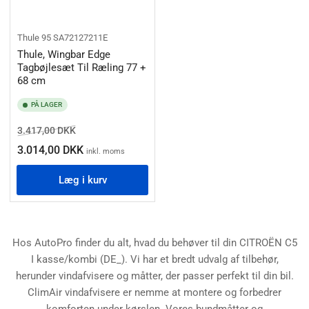
Thule
95 SA72127211E
Thule, Wingbar Edge
Tagbøjlesæt Til Ræling 77 +
68 cm
PÅ LAGER
Normalpris
Salgspris
3.417,00 DKK
3.014,00 DKK
inkl. moms
Læg i kurv
Hos AutoPro finder du alt, hvad du behøver til din CITROËN C5
I kasse/kombi (DE_). Vi har et bredt udvalg af tilbehør,
herunder vindafvisere og måtter, der passer perfekt til din bil.
ClimAir vindafvisere er nemme at montere og forbedrer