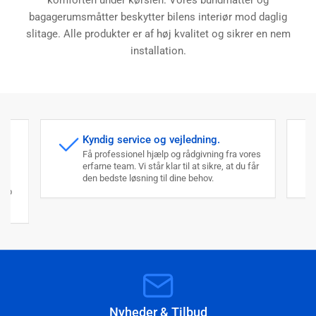
komforten under kørslen. Vores bundmåtter og
bagagerumsmåtter beskytter bilens interiør mod daglig
slitage. Alle produkter er af høj kvalitet og sikrer en nem
installation.
Kyndig service og vejledning.
Få professionel hjælp og rådgivning fra vores
erfarne team. Vi står klar til at sikre, at du får
den bedste løsning til dine behov.
an
køb
Nyheder & Tilbud