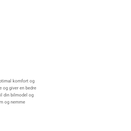
optimal komfort og
e og giver en bedre
l din bilmodel og
form og nemme