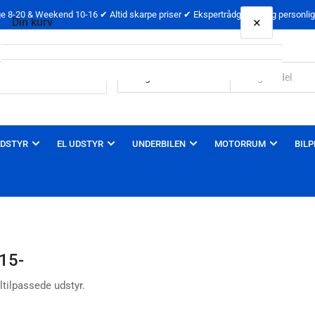
 8-20 & Weekend 10-16 ✔ Altid skarpe priser ✔ Ekspertrådgivning og personlig 
×
Din kurv
Din kurv er tom
DSTYR
EL UDSTYR
UNDERBILEN
MOTORRUM
BILP
15-
tilpassede udstyr.