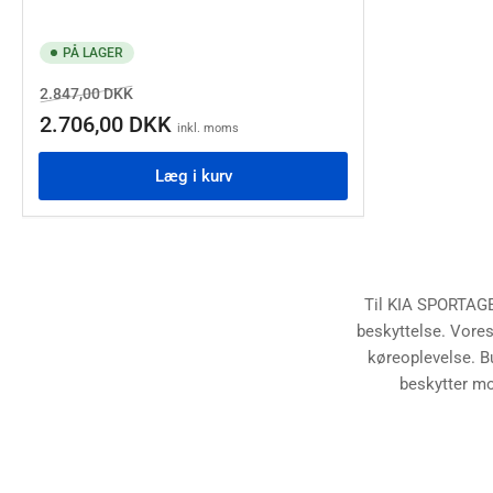
PÅ LAGER
Normalpris
Salgspris
2.847,00 DKK
2.706,00 DKK
inkl. moms
Læg i kurv
Til KIA SPORTAGE 
beskyttelse. Vores
køreoplevelse. B
beskytter mo