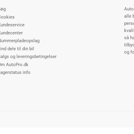
Søg
Auto
alle 
Cookies
perso
Kundeservice
kvali
Kundecenter
så h
Nummerpladeopslag
tilby
ind dele til din bil
og fo
Salgs og leveringsbetingelser
Om AutoPro.dk
Lagerstatus info