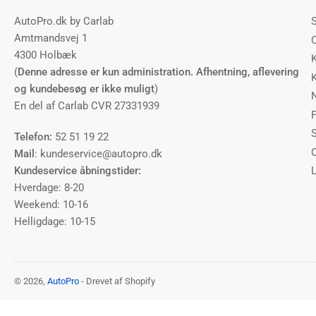
AutoPro.dk by Carlab
Amtmandsvej 1
4300 Holbæk
(
Denne adresse er kun administration. Afhentning, aflevering
og kundebesøg er ikke muligt
)
En del af Carlab CVR 27331939
F
Telefon:
52 51 19 22
Mail
: kundeservice@autopro.dk
Kundeservice åbningstider:
Hverdage: 8-20
Weekend: 10-16
Helligdage: 10-15
© 2026,
AutoPro
- Drevet af Shopify