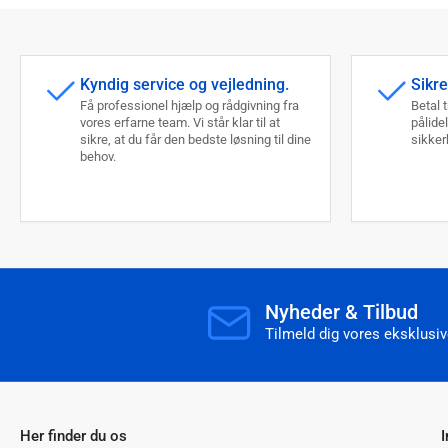
Kyndig service og vejledning.
Sikre
Få professionel hjælp og rådgivning fra
Betal 
vores erfarne team. Vi står klar til at
pålide
sikre, at du får den bedste løsning til dine
sikkerh
behov.
Nyheder & Tilbud
Tilmeld dig vores eksklusive
Her finder du os