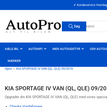
Spring
✔ Kundeservice Hverdage
til
indholdet
Søg
Søg
efter
produkter
VÆLG BIL
AUTOHIFI
INDV AUTOUDSTYR
UDV AUTOU
MÆRKER
Hjem
»
KIA SPORTAGE IV VAN (QL, QLE) 09/2015-
KIA SPORTAGE IV VAN (QL, QLE) 09/20
Opgrader din KIA SPORTAGE IV VAN (QL, QLE) med vores special
ClimAir Vindafvisere