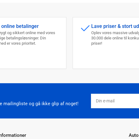
 online betalinger
Lave priser & stort u
trygt og sikkert online med vores
Oplev vores massive udvalg
lige betalingsløsninger. Din
30.000 dele online til konk
ed er vores prioritet.
priser!
Din
e-
 mailingliste og gå ikke glip af noget!
mail
Informationer
Auto