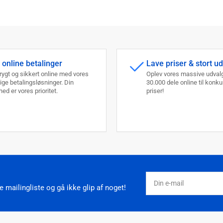
 online betalinger
Lave priser & stort u
trygt og sikkert online med vores
Oplev vores massive udvalg
lige betalingsløsninger. Din
30.000 dele online til konk
ed er vores prioritet.
priser!
Din
e-
 mailingliste og gå ikke glip af noget!
mail