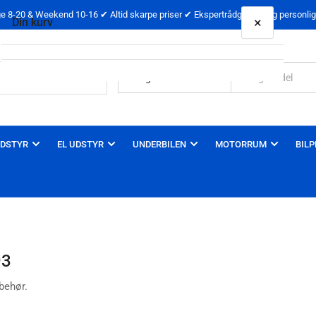
 8-20 & Weekend 10-16 ✔ Altid skarpe priser ✔ Ekspertrådgivning og personlig 
×
Din kurv
Din kurv er tom
DSTYR
EL UDSTYR
UNDERBILEN
MOTORRUM
BILP
93
behør.