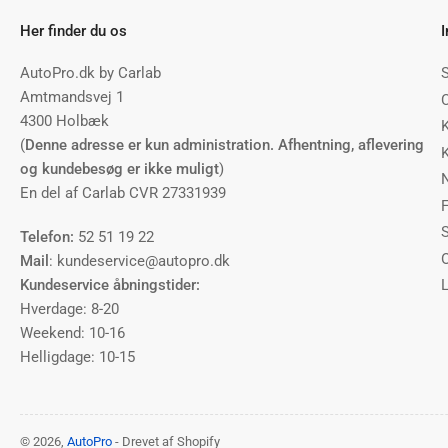
Her finder du os
AutoPro.dk by Carlab
Amtmandsvej 1
4300 Holbæk
(
Denne adresse er kun administration. Afhentning, aflevering
og kundebesøg er ikke muligt
)
En del af Carlab CVR 27331939
F
Telefon:
52 51 19 22
Mail
: kundeservice@autopro.dk
Kundeservice åbningstider:
Hverdage: 8-20
Weekend: 10-16
Helligdage: 10-15
© 2026,
AutoPro
- Drevet af Shopify