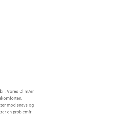
 bil. Vores ClimAir
rekomforten.
tter mod snavs og
krer en problemfri