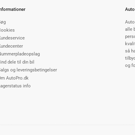
Informationer
Auto
Søg
Auto
alle 
Cookies
perso
Kundeservice
kvali
Kundecenter
så h
Nummerpladeopslag
tilby
ind dele til din bil
og fo
Salgs og leveringsbetingelser
Om AutoPro.dk
Lagerstatus info