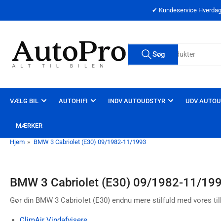
Spring
✔ Kundeservice Hverdage
til
indholdet
Søg
Søg
efter
produkter
VÆLG BIL
AUTOHIFI
INDV AUTOUDSTYR
UDV AUTOU
MÆRKER
Hjem
»
BMW 3 Cabriolet (E30) 09/1982-11/1993
BMW 3 Cabriolet (E30) 09/1982-11/19
Gør din BMW 3 Cabriolet (E30) endnu mere stilfuld med vores til
ClimAir Vindafvisere