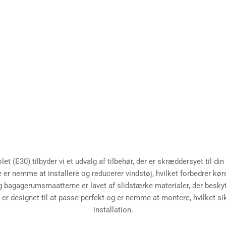
t (E30) tilbyder vi et udvalg af tilbehør, der er skræddersyet til din
e er nemme at installere og reducerer vindstøj, hvilket forbedrer kø
 bagagerumsmaatterne er lavet af slidstærke materialer, der besky
 er designet til at passe perfekt og er nemme at montere, hvilket si
installation.