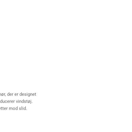
ør, der er designet
educerer vindstøj.
ter mod slid.