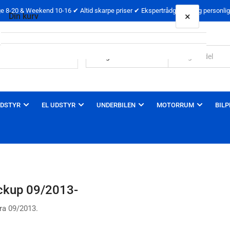
 8-20 & Weekend 10-16 ✔ Altid skarpe priser ✔ Ekspertrådgivning og personlig 
×
Din kurv
Din kurv er tom
DSTYR
EL UDSTYR
UNDERBILEN
MOTORRUM
BILP
ckup 09/2013-
ra 09/2013.