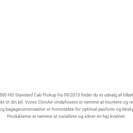
0 HD Standard Cab Pickup fra 09/2013 finder du et udvalg af tilbeh
ekt til din bil. Vores ClimAir vindafvisere er nemme at montere og r
og bagagerumsmaatter er formstøbte for optimal pasform og beskyt
Produkterne er nemme at installere og sikrer en høj kvalitet.