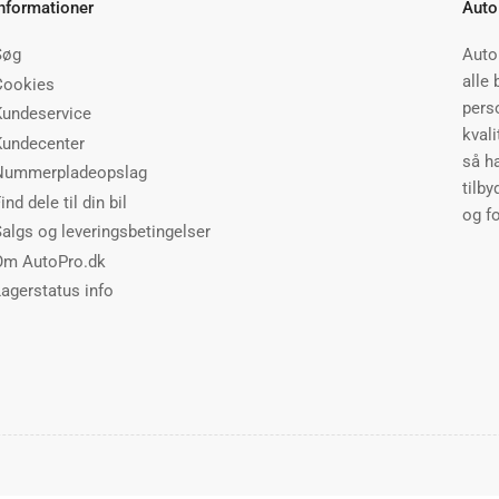
Informationer
Auto
Søg
Auto
alle 
Cookies
perso
Kundeservice
kvali
Kundecenter
så h
Nummerpladeopslag
tilby
ind dele til din bil
og fo
Salgs og leveringsbetingelser
Om AutoPro.dk
Lagerstatus info