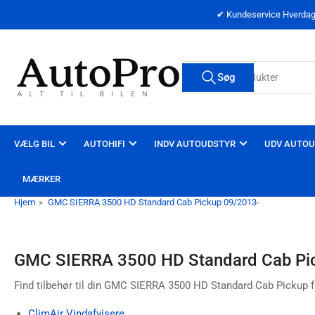
Spring
✔ Kundeservice Hverdage
til
indholdet
Søg
Søg
efter
produkter
VÆLG BIL
AUTOHIFI
INDV AUTOUDSTYR
UDV AUTOU
MÆRKER
Hjem
»
GMC SIERRA 3500 HD Standard Cab Pickup 09/2013-
GMC SIERRA 3500 HD Standard Cab Pi
Find tilbehør til din GMC SIERRA 3500 HD Standard Cab Pickup f
ClimAir Vindafvisere