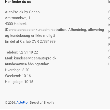
Her finder du os
AutoPro.dk by Carlab
Amtmandsvej 1
4300 Holbæk
(
Denne adresse er kun administration. Afhentning, aflevering
og kundebesøg er ikke muligt
)
En del af Carlab CVR 27331939
F
Telefon:
52 51 19 22
Mail
: kundeservice@autopro.dk
Kundeservice åbningstider:
Hverdage: 8-20
Weekend: 10-16
Helligdage: 10-15
© 2026,
AutoPro
- Drevet af Shopify