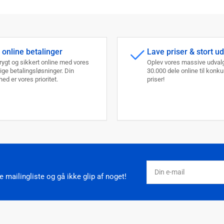
 online betalinger
Lave priser & stort u
trygt og sikkert online med vores
Oplev vores massive udvalg
lige betalingsløsninger. Din
30.000 dele online til konk
ed er vores prioritet.
priser!
Din
e-
 mailingliste og gå ikke glip af noget!
mail