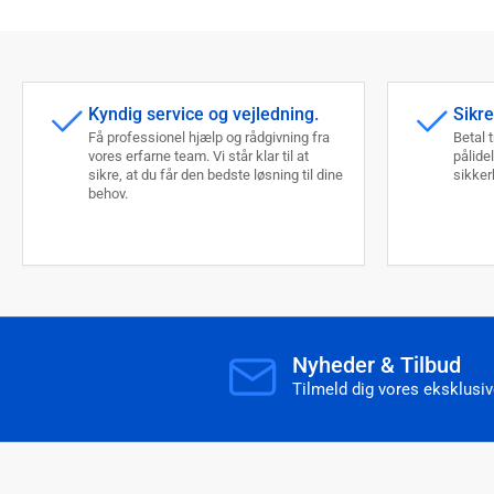
Kyndig service og vejledning.
Sikre
Få professionel hjælp og rådgivning fra
Betal 
vores erfarne team. Vi står klar til at
pålide
sikre, at du får den bedste løsning til dine
sikkerh
behov.
Nyheder & Tilbud
Tilmeld dig vores eksklusive